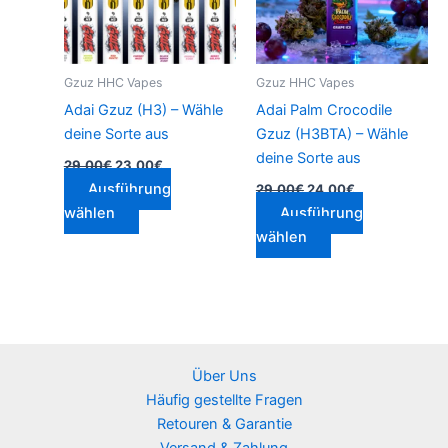
auf.
auf.
Die
Die
Optionen
Optionen
Gzuz HHC Vapes
Gzuz HHC Vapes
können
können
Adai Gzuz (H3) – Wähle
Adai Palm Crocodile
auf
auf
deine Sorte aus
Gzuz (H3BTA) – Wähle
der
der
deine Sorte aus
29.00
€
23.00
€
Produktseite
Produktseite
Ausführung
29.00
€
24.00
€
gewählt
gewählt
wählen
Ausführung
werden
werden
wählen
Über Uns
Häufig gestellte Fragen
Retouren & Garantie