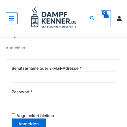
Erforderlich
Erforderlich
Zum
Inhalt
springen
Suchen
My account
Anmelden
Benutzername oder E-Mail-Adresse
*
Passwort
*
Angemeldet bleiben
Anmelden