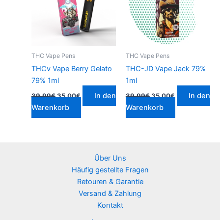
THC Vape Pens
THC Vape Pens
THCv Vape Berry Gelato
THC-JD Vape Jack 79%
79% 1ml
1ml
In den
In den
39.99
€
35.00
€
39.99
€
35.00
€
Warenkorb
Warenkorb
Über Uns
Häufig gestellte Fragen
Retouren & Garantie
Versand & Zahlung
Kontakt